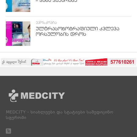
– კახა ვაჭარაძე
ᲔᲥᲝᲡᲙᲝᲞᲘᲐ
ულტრასონოგრაფიული კვლევა
ორსულობის დროს
MEDCITY - სიახლეები და სტატიები სამედიცინო
სფეროში