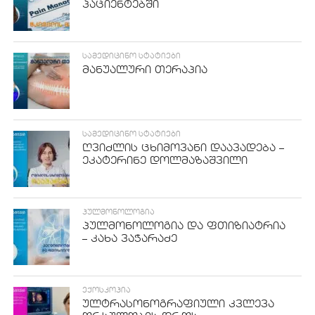
პაციენტებში
ᲡᲐᲛᲔᲓᲘᲪᲘᲜᲝ ᲡᲢᲐᲢᲘᲔᲑᲘ
მანუალური თერაპია
ᲡᲐᲛᲔᲓᲘᲪᲘᲜᲝ ᲡᲢᲐᲢᲘᲔᲑᲘ
ღვიძლის ცხიმოვანი დაავადება –
ეკატერინე დოლმაზაშვილი
ᲞᲣᲚᲛᲝᲜᲝᲚᲝᲒᲘᲐ
პულმონოლოგია და ფთიზიატრია
– კახა ვაჭარაძე
ᲔᲥᲝᲡᲙᲝᲞᲘᲐ
ულტრასონოგრაფიული კვლევა