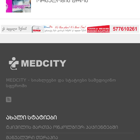
ორსულობის დროს
MEDCITY - სიახლეები და სტატიები სამედიცინო
სფეროში
ᲐᲮᲐᲚᲘ ᲡᲢᲐᲢᲘᲔᲑᲘ
ტკივილის მართვა ონკოლგიურ პაციენტებში
მანუალური თერაპია