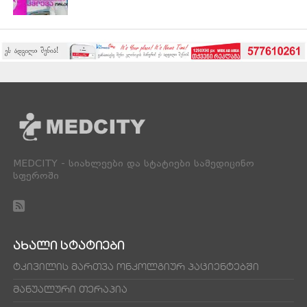
MEDCITY - სიახლეები და სტატიები სამედიცინო
სფეროში
ᲐᲮᲐᲚᲘ ᲡᲢᲐᲢᲘᲔᲑᲘ
ტკივილის მართვა ონკოლგიურ პაციენტებში
მანუალური თერაპია