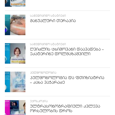
ᲡᲐᲛᲔᲓᲘᲪᲘᲜᲝ ᲡᲢᲐᲢᲘᲔᲑᲘ
მანუალური თერაპია
ᲡᲐᲛᲔᲓᲘᲪᲘᲜᲝ ᲡᲢᲐᲢᲘᲔᲑᲘ
ღვიძლის ცხიმოვანი დაავადება –
ეკატერინე დოლმაზაშვილი
ᲞᲣᲚᲛᲝᲜᲝᲚᲝᲒᲘᲐ
პულმონოლოგია და ფთიზიატრია
– კახა ვაჭარაძე
ᲔᲥᲝᲡᲙᲝᲞᲘᲐ
ულტრასონოგრაფიული კვლევა
ორსულობის დროს