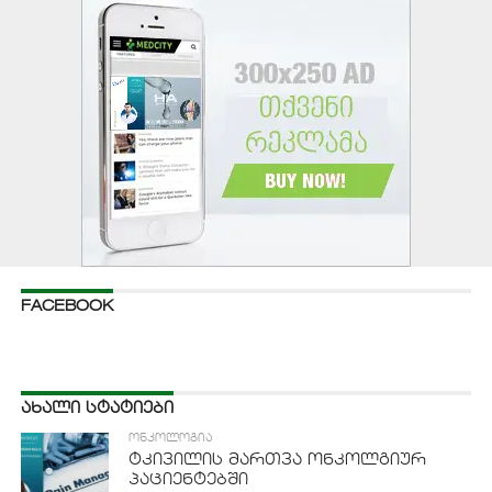
FACEBOOK
ᲐᲮᲐᲚᲘ ᲡᲢᲐᲢᲘᲔᲑᲘ
ᲝᲜᲙᲝᲚᲝᲒᲘᲐ
ტკივილის მართვა ონკოლგიურ
პაციენტებში