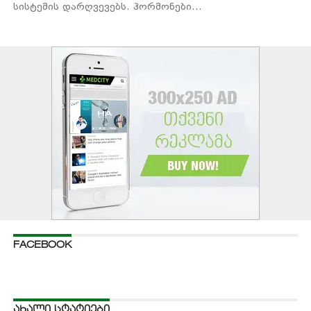
სისტემის დარღვევებს. ჰორმონები...
FACEBOOK
ᲐᲮᲐᲚᲘ ᲡᲢᲐᲢᲘᲔᲑᲘ