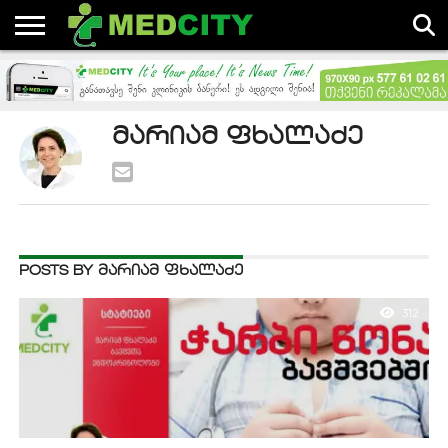
ᲐᲮᲐᲚᲘ
ᲓᲐᲛᲐᲢᲔᲑᲣᲚᲘ
ᲡᲘᲐᲮᲚᲔᲔᲑᲘ
ᲡᲢᲐᲢᲘᲔᲑᲘᲡ
ᲓᲐ
ᲐᲕᲢᲝᲠᲔᲑᲘ
ᲡᲢᲐᲢᲘᲔᲑᲘ
ᲡᲐᲛᲔᲓᲘᲪᲘᲜᲝ
ᲛᲐᲠᲘᲐᲛ ᲤᲮᲐᲚᲐᲫᲔ
ᲡᲤᲔᲠᲝᲨᲘ
POSTS BY ᲛᲐᲠᲘᲐᲛ ᲤᲮᲐᲚᲐᲫᲔ
312