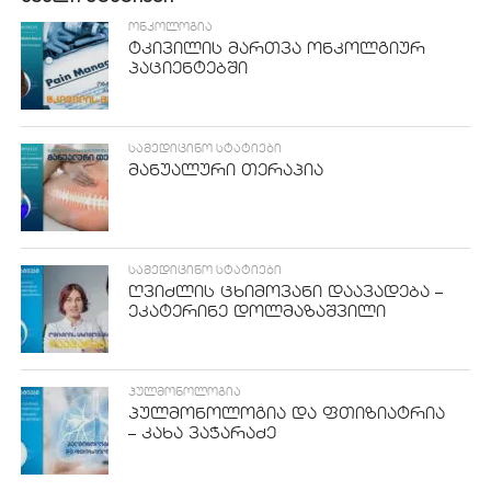
ᲝᲜᲙᲝᲚᲝᲒᲘᲐ
ტკივილის მართვა ონკოლგიურ
პაციენტებში
ᲡᲐᲛᲔᲓᲘᲪᲘᲜᲝ ᲡᲢᲐᲢᲘᲔᲑᲘ
მანუალური თერაპია
ᲡᲐᲛᲔᲓᲘᲪᲘᲜᲝ ᲡᲢᲐᲢᲘᲔᲑᲘ
ღვიძლის ცხიმოვანი დაავადება –
ეკატერინე დოლმაზაშვილი
ᲞᲣᲚᲛᲝᲜᲝᲚᲝᲒᲘᲐ
პულმონოლოგია და ფთიზიატრია
– კახა ვაჭარაძე