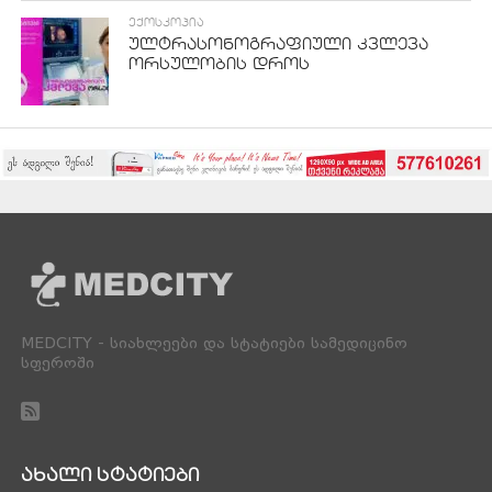
ᲔᲥᲝᲡᲙᲝᲞᲘᲐ
ულტრასონოგრაფიული კვლევა
ორსულობის დროს
MEDCITY - სიახლეები და სტატიები სამედიცინო
სფეროში
ᲐᲮᲐᲚᲘ ᲡᲢᲐᲢᲘᲔᲑᲘ