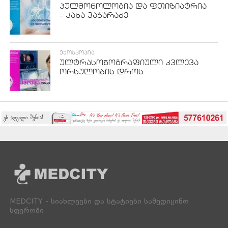
პულმონოლოგია და ფთიზიატრია
– კახა ვაჭარაძე
ᲔᲥᲝᲡᲙᲝᲞᲘᲐ
ულტრასონოგრაფიული კვლევა
ორსულობის დროს
MEDCITY - სიახლეები და სტატიები სამედიცინო
სფეროში