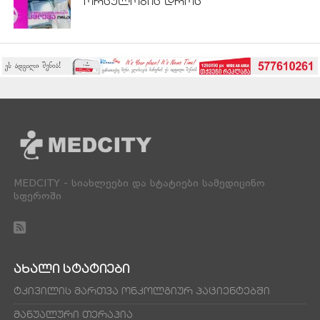
ორსულობის დროს
MEDCITY - სიახლეები და სტატიები სამედიცინო
სფეროში
ᲐᲮᲐᲚᲘ ᲡᲢᲐᲢᲘᲔᲑᲘ
ტკივილის მართვა ონკოლგიურ პაციენტებში
მანუალური თერაპია