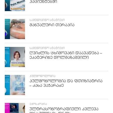
პაციენტებში
ᲡᲐᲛᲔᲓᲘᲪᲘᲜᲝ ᲡᲢᲐᲢᲘᲔᲑᲘ
მანუალური თერაპია
ᲡᲐᲛᲔᲓᲘᲪᲘᲜᲝ ᲡᲢᲐᲢᲘᲔᲑᲘ
ღვიძლის ცხიმოვანი დაავადება –
ეკატერინე დოლმაზაშვილი
ᲞᲣᲚᲛᲝᲜᲝᲚᲝᲒᲘᲐ
პულმონოლოგია და ფთიზიატრია
– კახა ვაჭარაძე
ᲔᲥᲝᲡᲙᲝᲞᲘᲐ
ულტრასონოგრაფიული კვლევა